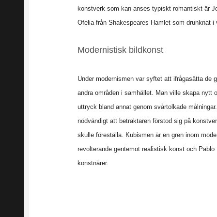
konstverk som kan anses typiskt romantiskt är Joh
Ofelia från Shakespeares Hamlet som drunknat i v
Modernistisk bildkonst
Under modernismen var syftet att ifrågasätta de 
andra områden i samhället. Man ville skapa nytt o
uttryck bland annat genom svårtolkade målningar. 
nödvändigt att betraktaren förstod sig på konstve
skulle föreställa. Kubismen är en gren inom mo
revolterande gentemot realistisk konst och Pabl
konstnärer.