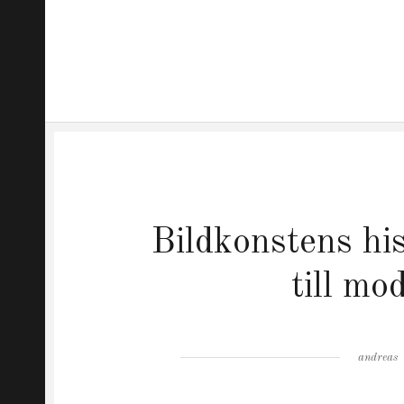
Bildkonstens his
till m
Author
andreas