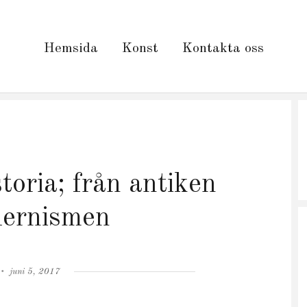
Hemsida
Konst
Kontakta oss
toria; från antiken
odernismen
Posted
juni 5, 2017
on