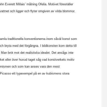
n Everett Millais’ målning Ofelia. Motivet föreställer
attnet och ligger och flyter omgiven av vilda blommor.
gamla traditionella konventionerna inom såväl konst som
ch bryta med det förgångna. I bildkonsten kom detta till
Man bröt mot det realistiska idealet. Det ansågs inte
rket eller över huvud taget såg vad konstverkets motiv
dernismen och som kan anses vara den mest
o Picasso ett typexempel på en av kubismens stora