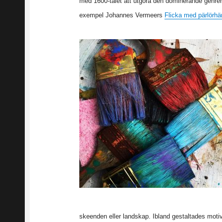
med 1600-talet att utgöra den dominerande genren.
exempel Johannes Vermeers
Flicka med pärlörh
skeenden eller landskap. Ibland gestaltades motiv 