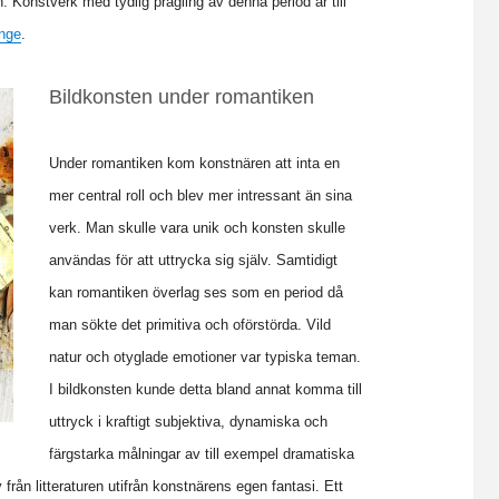
 Konstverk med tydlig prägling av denna period är till
änge
.
Bildkonsten under romantiken
Under romantiken kom konstnären att inta en
mer central roll och blev mer intressant än sina
verk. Man skulle vara unik och konsten skulle
användas för att uttrycka sig själv. Samtidigt
kan romantiken överlag ses som en period då
man sökte det primitiva och oförstörda. Vild
natur och otyglade emotioner var typiska teman.
I bildkonsten kunde detta bland annat komma till
uttryck i kraftigt subjektiva, dynamiska och
färgstarka målningar av till exempel dramatiska
från litteraturen utifrån konstnärens egen fantasi. Ett