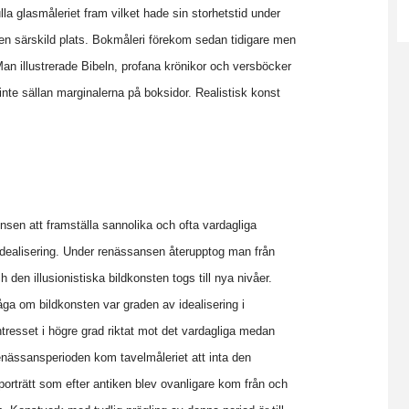
a glasmåleriet fram vilket hade sin storhetstid under
 en särskild plats. Bokmåleri förekom sedan tidigare men
Man illustrerade Bibeln, profana krönikor och versböcker
nte sällan marginalerna på boksidor. Realistisk konst
nsen att framställa sannolika och ofta vardagliga
idealisering. Under renässansen återupptog man från
 den illusionistiska bildkonsten togs till nya nivåer.
ga om bildkonsten var graden av idealisering i
ntresset i högre grad riktat mot det vardagliga medan
nässansperioden kom tavelmåleriet att inta den
 porträtt som efter antiken blev ovanligare kom från och