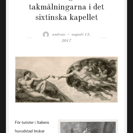
takmålningarna i det
sixtinska kapellet
Author
Posted
andreas
augusti 13,
on
2017
För turister i Italiens
huvudstad brukar